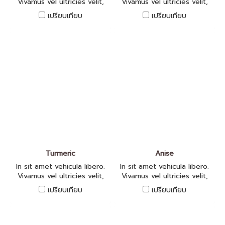
Vivamus vel ultricies velit,
Vivamus vel ultricies velit,
sed fringilla elit.
sed fringilla elit.
เปรียบเทียบ
เปรียบเทียบ
Turmeric
Anise
In sit amet vehicula libero.
In sit amet vehicula libero.
Vivamus vel ultricies velit,
Vivamus vel ultricies velit,
sed fringilla elit.
sed fringilla elit.
เปรียบเทียบ
เปรียบเทียบ