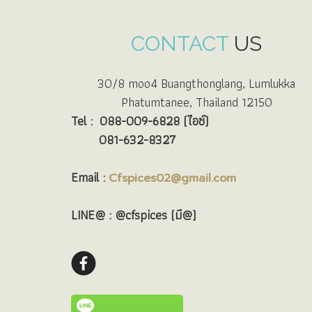
CONTACT
US
30/8 moo4 Buangthonglang, Lumlukka
Phatumtanee, Thailand 12150
Tel :
088-009-6828 (ไอซ์)
081-632-8327
Email :
Cfspices02@gmail.com
LINE@ : @cfspices (มี@)