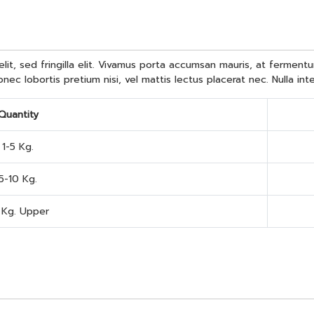
s velit, sed fringilla elit. Vivamus porta accumsan mauris, at ferme
onec lobortis pretium nisi, vel mattis lectus placerat nec. Nulla int
Quantity
1-5 Kg.
5-10 Kg.
 Kg. Upper