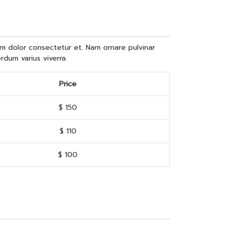
ntum dolor consectetur et. Nam ornare pulvinar
erdum varius viverra.
Price
$ 150
$ 110
$ 100