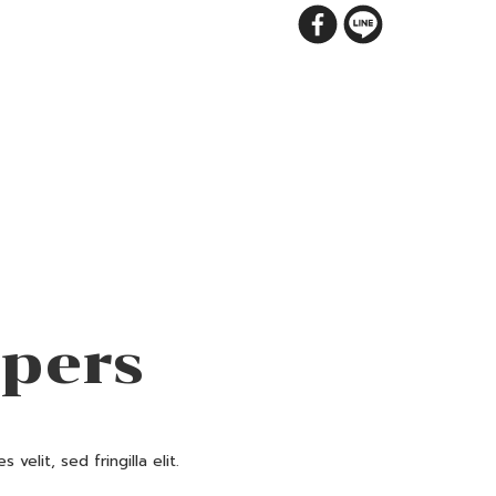
ppers
 velit, sed fringilla elit.