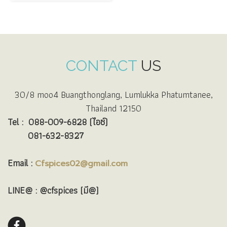
CONTACT
US
30/8 moo4 Buangthonglang, Lumlukka Phatumtanee,
Thailand 12150
Tel :
088-009-6828 (ไอซ์)
081-632-8327
Email :
Cfspices02@gmail.com
LINE@ : @cfspices (มี@)