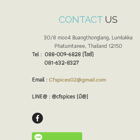
CONTACT
US
30/8 moo4 Buangthonglang, Lumlukka
Phatumtanee, Thailand 12150
Tel :
088-009-6828 (ไอซ์)
081-632-8327
Email :
Cfspices02@gmail.com
LINE@ : @cfspices (มี@)