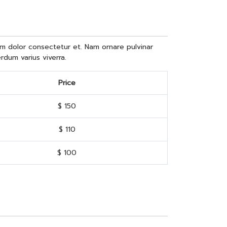
ntum dolor consectetur et. Nam ornare pulvinar
erdum varius viverra.
Price
$ 150
$ 110
$ 100