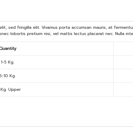
s velit, sed fringilla elit. Vivamus porta accumsan mauris, at ferme
onec lobortis pretium nisi, vel mattis lectus placerat nec. Nulla int
Quantity
1-5 Kg.
5-10 Kg.
 Kg. Upper