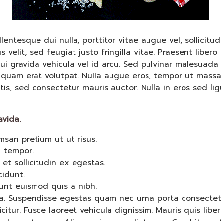
ntesque dui nulla, porttitor vitae augue vel, sollicitud
elit, sed feugiat justo fringilla vitae. Praesent libero
ui gravida vehicula vel id arcu. Sed pulvinar malesuada
quam erat volutpat. Nulla augue eros, tempor ut massa 
tis, sed consectetur mauris auctor. Nulla in eros sed lig
avida.
san pretium ut ut risus.
 tempor.
 et sollicitudin ex egestas.
cidunt.
unt euismod quis a nibh.
ra. Suspendisse egestas quam nec urna porta consectet
icitur. Fusce laoreet vehicula dignissim. Mauris quis liber