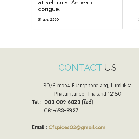
at vehicula. Aenean
congue.
31 ต.ค. 2560
CONTACT
US
30/8 moo4 Buangthonglang, Lumlukka
Phatumtanee, Thailand 12150
Tel :
088-009-6828 (ไอซ์)
081-632-8327
Email :
Cfspices02@gmail.com