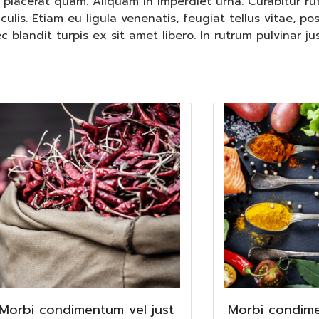
lacerat quam. Aliquam in imperdiet urna. Curabitur rut
aculis. Etiam eu ligula venenatis, feugiat tellus vitae, po
 blandit turpis ex sit amet libero. In rutrum pulvinar jus
Morbi condimentum vel just
Morbi condime