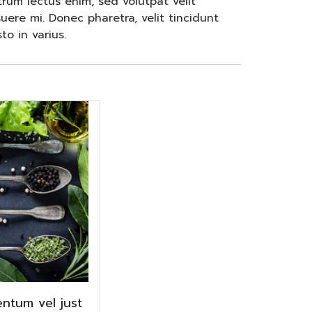
rum lectus enim, sed volutpat velit
suere mi. Donec pharetra, velit tincidunt
to in varius.
ntum vel just