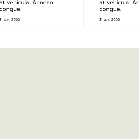
at vehicula. Aenean
at vehicula. A
congue.
congue.
31 ต.ค. 2560
31 ต.ค. 2560