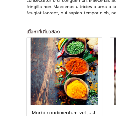
consectetur orci congue non. Maecenas at p
fringilla non. Maecenas ultricies a urna a i
feugiat laoreet, dui sapien tempor nibh, nec
เนื้อหาที่เกี่ยวข้อง
Morbi condimentum vel just