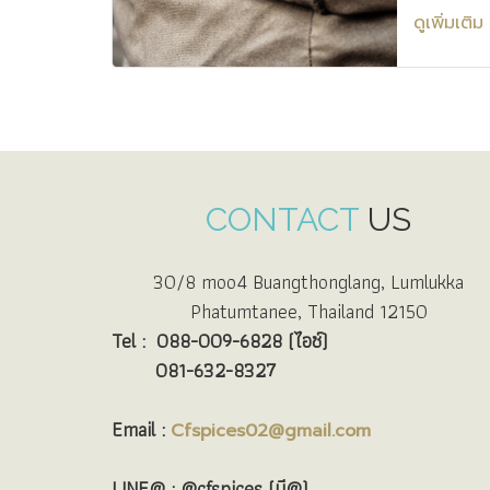
elementum
ดูเพิ่มเติม
CONTACT
US
30/8 moo4 Buangthonglang, Lumlukka
Phatumtanee, Thailand 12150
Tel :
088-009-6828 (ไอซ์)
081-632-8327
Email :
Cfspices02@gmail.com
LINE@ : @cfspices (มี@)