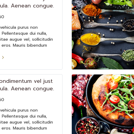
cula. Aenean congue.
60
vehicula purus non
Pellentesque dui nulla,
itae augue vel, sollicitudin
in eros. Mauris bibendum
 feugiat.
ondimentum vel just
cula. Aenean congue.
60
vehicula purus non
Pellentesque dui nulla,
itae augue vel, sollicitudin
in eros. Mauris bibendum