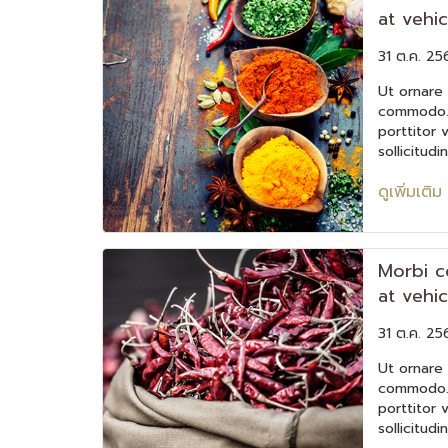
at vehi
31 ต.ค. 25
Ut ornare 
commodo. 
porttitor v
sollicitud
elementum
ดูเพิ่มเติม
Morbi c
at vehi
31 ต.ค. 25
Ut ornare 
commodo. 
porttitor v
sollicitud