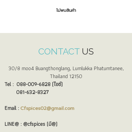
ไม่พบสินค้า
CONTACT
US
30/8 moo4 Buangthonglang, Lumlukka Phatumtanee,
Thailand 12150
Tel :
088-009-6828 (ไอซ์)
081-632-8327
Email :
Cfspices02@gmail.com
LINE@ : @cfspices (มี@)