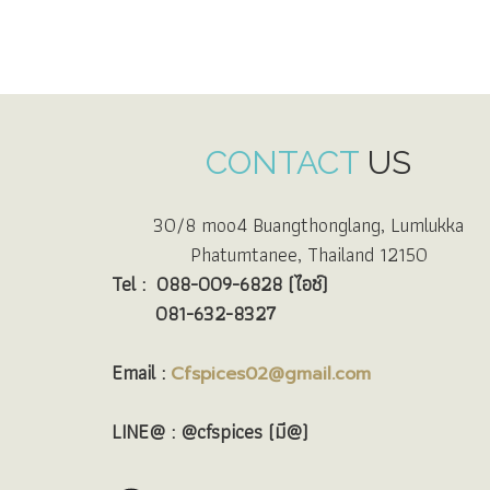
CONTACT
US
30/8 moo4 Buangthonglang, Lumlukka
Phatumtanee, Thailand 12150
Tel :
088-009-6828 (ไอซ์)
081-632-8327
Email :
Cfspices02@gmail.com
LINE@ : @cfspices (มี@)