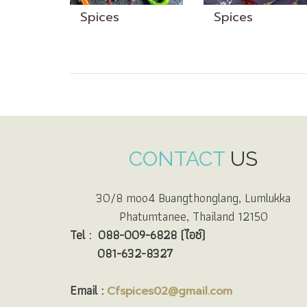
Spices
Spices
CONTACT
US
30/8 moo4 Buangthonglang, Lumlukka
Phatumtanee, Thailand 12150
Tel :
088-009-6828 (ไอซ์)
081-632-8327
Email :
Cfspices02@gmail.com