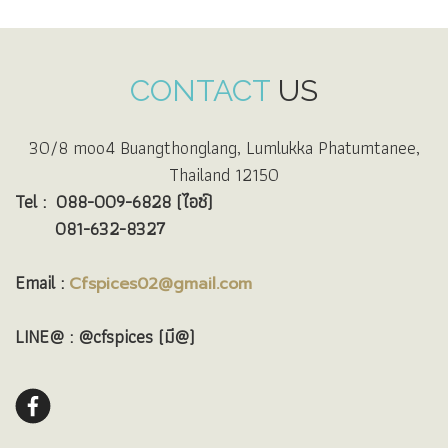
CONTACT
US
30/8 moo4 Buangthonglang, Lumlukka Phatumtanee,
Thailand 12150
Tel :
088-009-6828 (ไอซ์)
081-632-8327
Email :
Cfspices02@gmail.com
LINE@ : @cfspices (มี@)