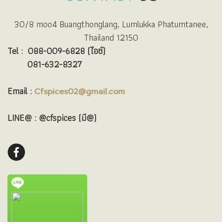
30/8 moo4 Buangthonglang, Lumlukka Phatumtanee,
Thailand 12150
Tel :
088-009-6828 (ไอซ์)
081-632-8327
Email :
Cfspices02@gmail.com
LINE@ : @cfspices (มี@)