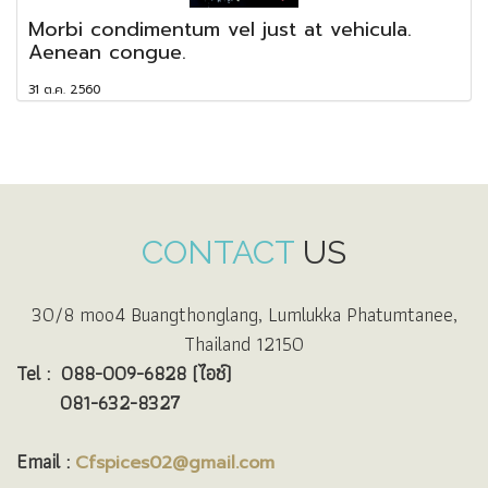
Morbi condimentum vel just at vehicula.
Aenean congue.
31 ต.ค. 2560
CONTACT
US
30/8 moo4 Buangthonglang, Lumlukka Phatumtanee,
Thailand 12150
Tel :
088-009-6828 (ไอซ์)
081-632-8327
Email :
Cfspices02@gmail.com