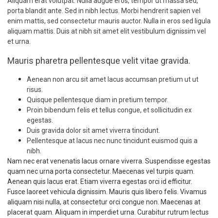
Aliquam erat volutpat. Nulla augue eros, tempor ut massa sed,
porta blandit ante. Sed in nibh lectus. Morbi hendrerit sapien vel
enim mattis, sed consectetur mauris auctor. Nulla in eros sed ligula
aliquam mattis. Duis at nibh sit amet elit vestibulum dignissim vel
et urna.
Mauris pharetra pellentesque velit vitae gravida.
Aenean non arcu sit amet lacus accumsan pretium ut ut
risus.
Quisque pellentesque diam in pretium tempor.
Proin bibendum felis et tellus congue, et sollicitudin ex
egestas.
Duis gravida dolor sit amet viverra tincidunt.
Pellentesque at lacus nec nunc tincidunt euismod quis a
nibh.
Nam nec erat venenatis lacus ornare viverra. Suspendisse egestas
quam nec urna porta consectetur. Maecenas vel turpis quam.
Aenean quis lacus erat. Etiam viverra egestas orci id efficitur.
Fusce laoreet vehicula dignissim. Mauris quis libero felis. Vivamus
aliquam nisi nulla, at consectetur orci congue non. Maecenas at
placerat quam. Aliquam in imperdiet urna. Curabitur rutrum lectus