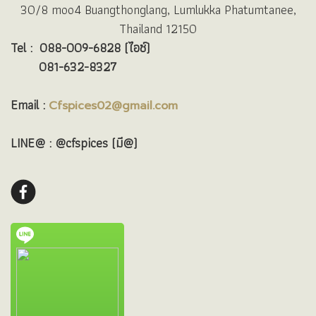
30/8 moo4 Buangthonglang, Lumlukka Phatumtanee,
Thailand 12150
Tel :
088-009-6828 (ไอซ์)
081-632-8327
Email :
Cfspices02@gmail.com
LINE@ : @cfspices (มี@)