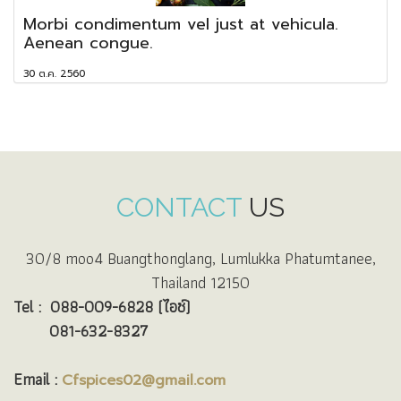
Morbi condimentum vel just at vehicula.
Aenean congue.
30 ต.ค. 2560
CONTACT
US
30/8 moo4 Buangthonglang, Lumlukka Phatumtanee,
Thailand 12150
Tel :
088-009-6828 (ไอซ์)
081-632-8327
Email :
Cfspices02@gmail.com