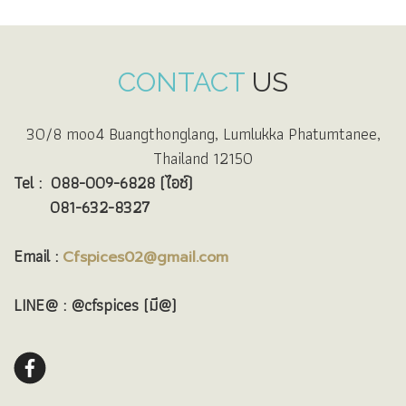
CONTACT
US
30/8 moo4 Buangthonglang, Lumlukka Phatumtanee,
Thailand 12150
Tel :
088-009-6828 (ไอซ์)
081-632-8327
Email :
Cfspices02@gmail.com
LINE@ : @cfspices (มี@)