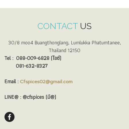
CONTACT
US
30/8 moo4 Buangthonglang, Lumlukka Phatumtanee,
Thailand 12150
Tel :
088-009-6828 (ไอซ์)
081-632-8327
Email :
Cfspices02@gmail.com
LINE@ : @cfspices (มี@)